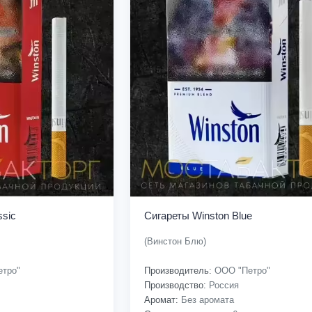
ssic
Сигареты Winston Blue
(Винстон Блю)
тро"
Производитель:
ООО "Петро"
Производство:
Россия
Аромат:
Без аромата