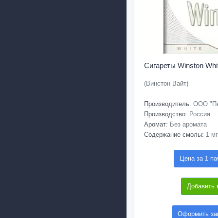
Сигареты Winston Whi
(Винстон Вайт)
Производитель:
ООО "Пе
Производство:
Россия
Аромат:
Без аромата
Содержание смолы:
1 мг
Цена за 1 па
Добавить 
Оформить зак