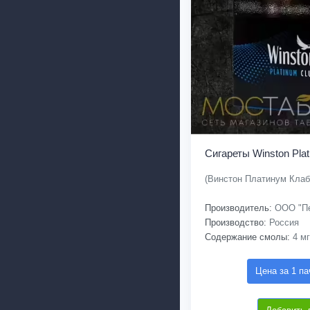
Сигареты Winston Plat
(Винстон Платинум Клаб
Производитель:
ООО "Пе
Производство:
Россия
Содержание смолы:
4 мг
Цена за 1 па