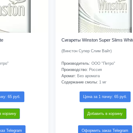
te
Сигареты Winston Super Slims Whit
(Винстон Супер Слим Вайт)
тро"
Производитель:
ООО "Петро"
Производство:
Россия
Аромат:
Без аромата
Содержание смолы:
1 мг
чку: 65 руб.
Цена за 1 пачку: 65 руб.
в корзину
Добавить в корзину
аз Telegram
Оформить заказ Telegram