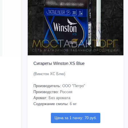
Сигареты Winston XS Blue
(Винстон ХС Блю)
Производитель:
ООО "Петро"
Производство:
Россия
Аромат:
Без аромата
Содержание смолы:
6 мг
Цена за 1 пачку: 70 руб.