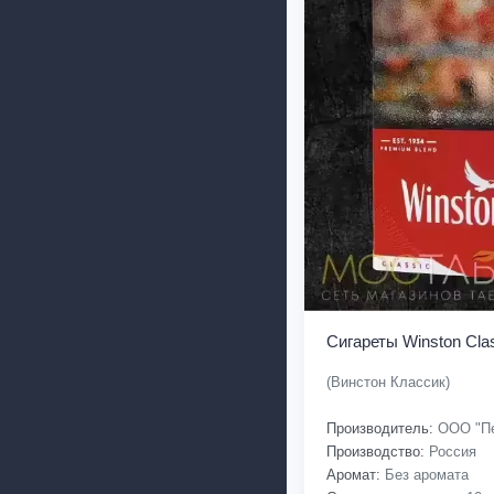
Сигареты Winston Cla
(Винстон Классик)
Производитель:
ООО "Пе
Производство:
Россия
Аромат:
Без аромата