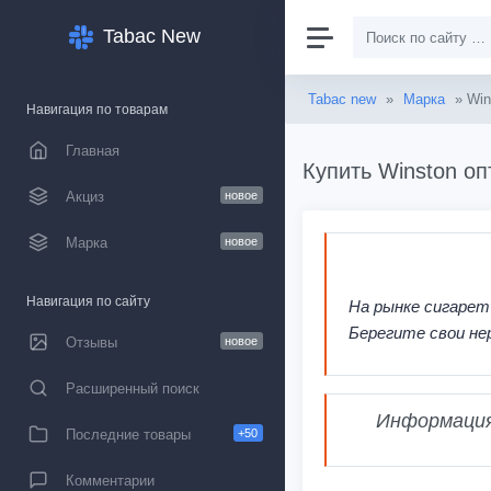
Tabac New
Tabac new
»
Марка
» Win
Навигация по товарам
Главная
Купить Winston оп
Акциз
новое
Марка
новое
Навигация по сайту
На рынке сигарет
Берегите свои не
Отзывы
новое
Расширенный поиск
Информация,
Последние товары
+50
Комментарии