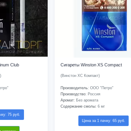
inum Club
Сигареты Winston XS Compact
)
(Винстон ХС Компакт)
тро"
Производитель:
ООО "Петро"
Производство:
Россия
Аромат:
Без аромата
Содержание смолы:
6 мг
чку: 75 руб.
Цена за 1 пачку: 65 руб.