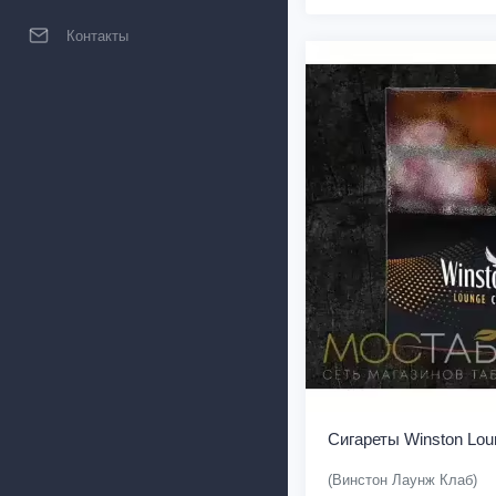
Контакты
Сигареты Winston Lou
(Винстон Лаунж Клаб)