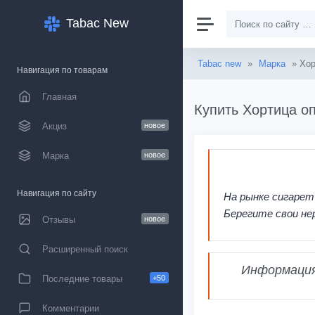
Tabac New
Tabac new
»
Марка
» Хор
Навигация по товарам
Главная
Купить Хортица оп
Акциз
новое
Марка
новое
Навигация по сайту
На рынке сигарет
Берегите свои не
Отзывы
новое
Расширенный поиск
Информация,
Последние товары
+50
Комментарии