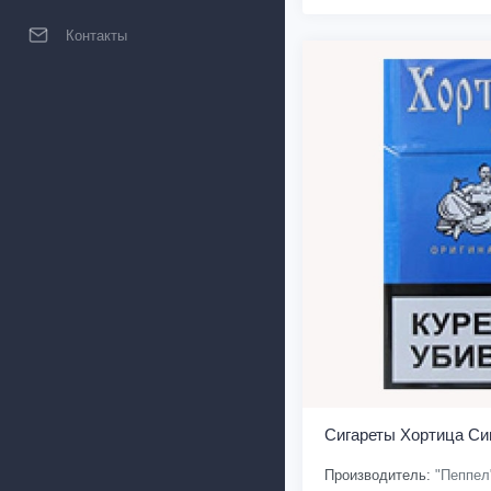
Контакты
Сигареты Хортица Си
Производитель:
"Пеппел