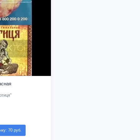
асная
ртиця"
чку: 70 руб.