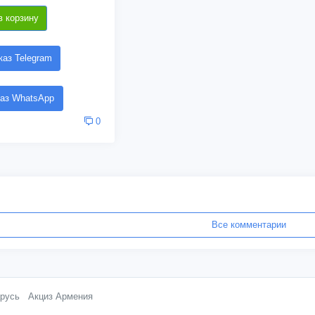
в корзину
аз Telegram
аз WhatsApp
0
Все комментарии
русь
Акциз Армения