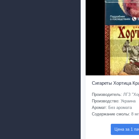
Сигареты Хортица Кр
Производитель:
ЛГЗ "Хо
Производство:
Украина
Аромат:
Без аромата
Содержание смолы:
8 мг
Цена за 1 па