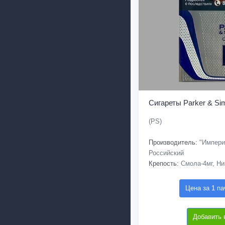
Сигареты Parker & Si
(PS)
Производитель:
"Империа
Российский
Крепость:
Смола-4мг, Ни
Цена за 1 па
Добавить 