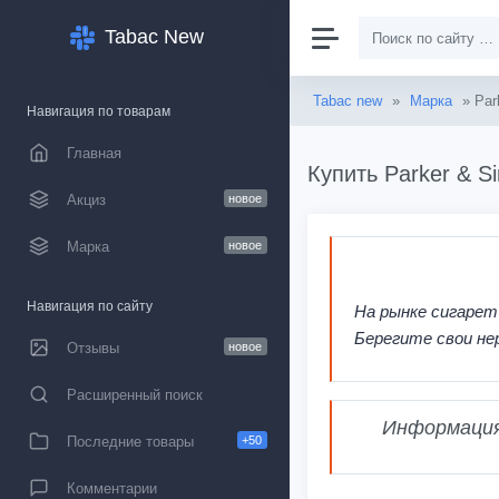
Tabac New
Tabac new
»
Марка
» Par
Навигация по товарам
Главная
Купить Parker & S
Акциз
новое
Марка
новое
Навигация по сайту
На рынке сигарет
Берегите свои не
Отзывы
новое
Расширенный поиск
Информация,
Последние товары
+50
Комментарии