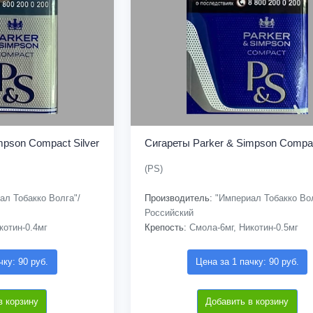
mpson Compact Silver
Сигареты Parker & Simpson Compac
(PS)
л Тобакко Волга"/
Производитель:
"Империал Тобакко Вол
Российский
котин-0.4мг
Крепость:
Смола-6мг, Никотин-0.5мг
чку: 90 руб.
Цена за 1 пачку: 90 руб.
в корзину
Добавить в корзину