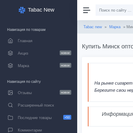
Tabac New
Tabac new
»
Марка
» Ми
Навигация по товарам
Главная
Купить Минск опто
Акциз
новое
Марка
новое
Навигация по сайту
На рынке сигарет
Берегите свои не
Отзывы
новое
Расширенный поиск
Информация,
Последние товары
+50
Комментарии