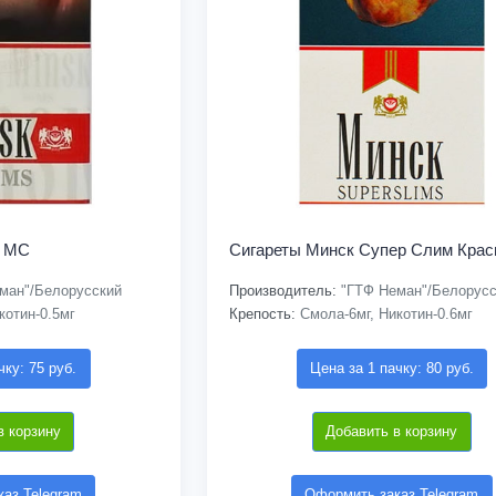
и МС
Сигареты Минск Супер Слим Кра
ман"/Белорусский
Производитель:
"ГТФ Неман"/Белорусс
котин-0.5мг
Крепость:
Смола-6мг, Никотин-0.6мг
чку: 75 руб.
Цена за 1 пачку: 80 руб.
в корзину
Добавить в корзину
аз Telegram
Оформить заказ Telegram