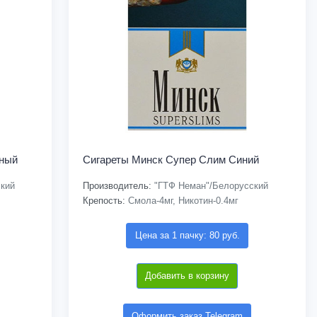
сный
Сигареты Минск Супер Слим Синий
кий
Производитель:
"ГТФ Неман"/Белорусский
Крепость:
Смола-4мг, Никотин-0.4мг
Цена за 1 пачку: 80 руб.
Добавить в корзину
Оформить заказ Telegram