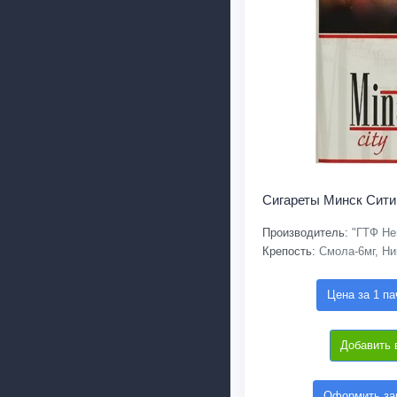
Сигареты Минск Сит
Производитель:
"ГТФ Не
Крепость:
Смола-6мг, Ни
Цена за 1 па
Добавить 
Оформить зак