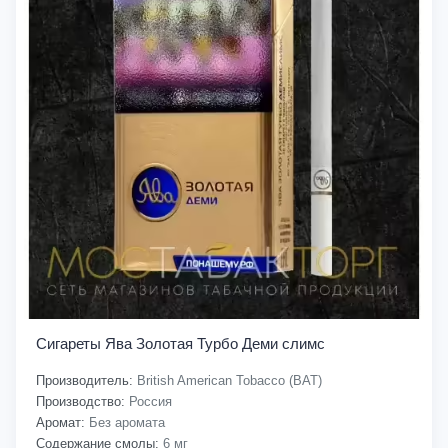
Сигареты Ява Золотая Турбо Деми слимс
Производитель:
British American Tobacco (BAT)
Производство:
Россия
Аромат:
Без аромата
Содержание смолы:
6 мг