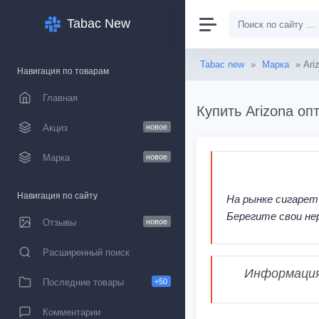
Tabac New
Tabac new
»
Марка
» Ari
Навигация по товарам
Главная
Купить Arizona оп
Акциз
новое
Марка
новое
Навигация по сайту
На рынке сигарет
Берегите свои не
Отзывы
новое
Расширенный поиск
Информация,
Последние товары
+50
Комментарии