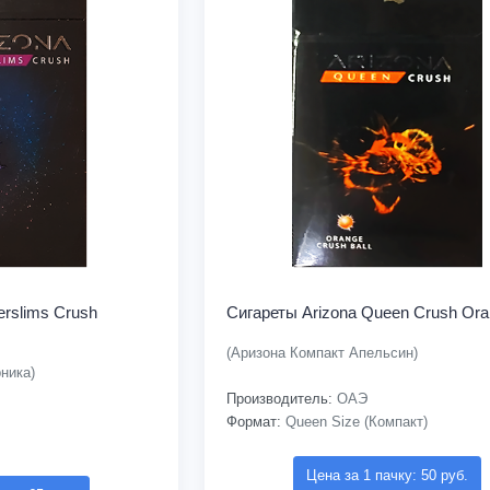
erslims Crush
Сигареты Arizona Queen Crush Or
(Аризона Компакт Апельсин)
ника)
Производитель:
ОАЭ
Формат:
Queen Size (Компакт)
Цена за 1 пачку: 50 руб.