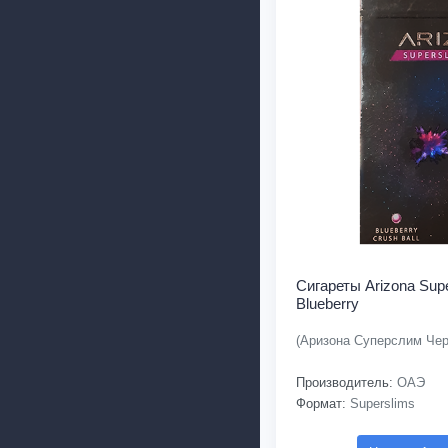
Сигареты Arizona Sup
Blueberry
(Аризона Суперслим Чер
Производитель:
ОАЭ
Формат:
Superslims