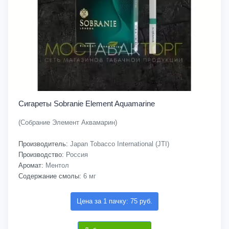
Сигареты Sobranie Element Aquamarine
(Собрание Элемент Аквамарин)
Производитель:
Japan Tobacco International (JTI)
Производство:
Россия
Аромат:
Ментол
Содержание смолы:
6 мг
Цена за 1 пачку: 75 руб.