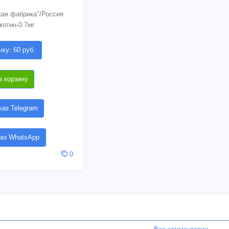
кая фабрика"/Россия
котин-0.7мг
чку: 60 руб.
в корзину
аз Telegram
аз WhatsApp
0