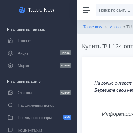
Tabac New
Tabac new
»
Марка
» TU-
Навигация по товарам
Главная
Купить TU-134 опт
Акциз
новое
Марка
новое
Навигация по сайту
На рынке сигарет
Берегите свои не
Отзывы
новое
Расширенный поиск
Информация,
Последние товары
+50
Комментарии