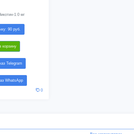
икотин-1.0 мг
чку: 90 руб.
в корзину
аз Telegram
аз WhatsApp
0