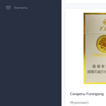
Контакты
Сигареты Furongwng
(Фуронгванг)