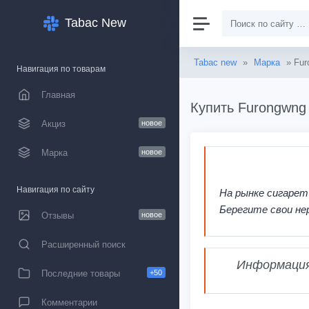
Tabac New
Tabac new
»
Марка
» Fur
Навигация по товарам
Главная
Купить Furongwng 
Акциз
новое
Марка
новое
Навигация по сайту
На рынке сигарет
Берегите свои не
Отзывы
новое
Расширенный поиск
Информация,
Последние товары
+50
Комментарии