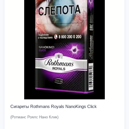
Сигареты Rothmans Royals NanoKings Click
(Ротманс Роялс Нано Клик)