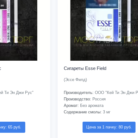
c
Сигареты Esse Field
(Эссе Филд)
й Ти Эн Джи Рус"
Производитель:
ООО "Кей Ти Эн Джи Р
Производство:
Россия
Аромат:
Без аромата
Содержание смолы:
3 мг
чку: 65 руб.
Цена за 1 пачку: 80 руб.