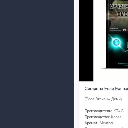
Сигареты Esse Excha
(Эссе Эксченж Деми)
Производитель:
KT&G
Производство:
Корея
Аромат:
Ментол