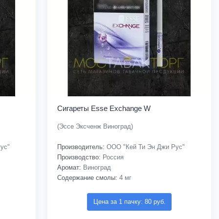
Сигареты Esse Exchange W
(Эссе Эксченж Виноград)
ус"
Производитель:
ООО "Кей Ти Эн Джи Рус"
Производство:
Россия
Аромат:
Виноград
Содержание смолы:
4 мг
Цена за 1 пачку: 80 руб.