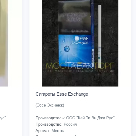
Сигареты Esse Exchange
(Эссе Эксченж)
ус"
Производитель:
ООО "Кей Ти Эн Джи Рус"
Производство:
Россия
Аромат:
Ментол