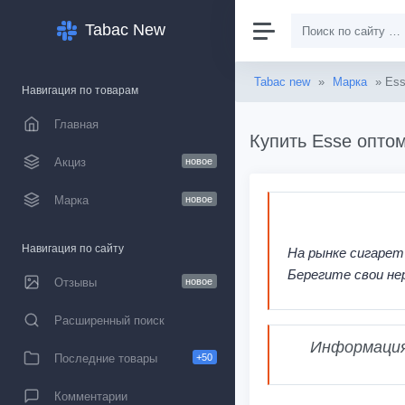
Tabac New
Tabac new
»
Марка
» Es
Навигация по товарам
Главная
Купить Esse оптом
Акциз
новое
Марка
новое
Навигация по сайту
На рынке сигарет
Берегите свои не
Отзывы
новое
Расширенный поиск
Информация,
Последние товары
+50
Комментарии