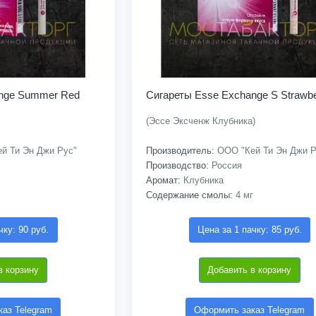
ange Summer Red
Сигареты Esse Exchange S Strawbe
(Эссе Эксченж Клубника)
й Ти Эн Джи Рус"
Производитель:
ООО "Кей Ти Эн Джи Р
Производство:
Россия
Аромат:
Клубника
Содержание смолы:
4 мг
чку: 90 руб.
Цена за 1 пачку: 85 руб.
в корзину
Добавить в корзину
аз Telegram
Оформить заказ Telegram