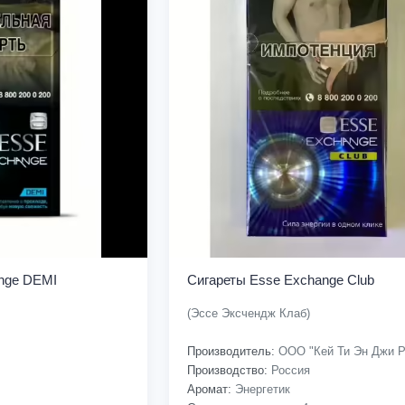
nge DEMI
Сигареты Esse Exchange Club
(Эссе Эксчендж Клаб)
Производитель:
ООО "Кей Ти Эн Джи Р
Производство:
Россия
Аромат:
Энергетик