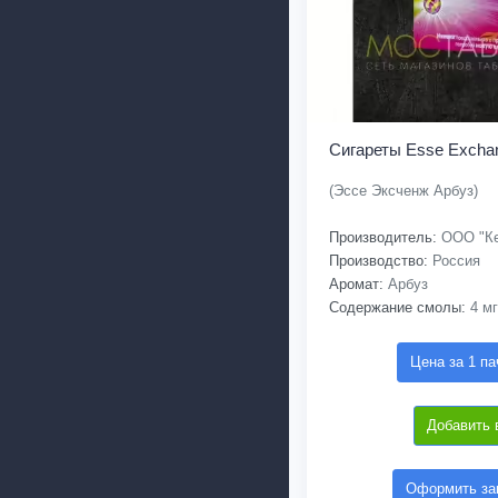
Сигареты Esse Exch
(Эссе Эксченж Арбуз)
Производитель:
ООО "Ке
Производство:
Россия
Аромат:
Арбуз
Содержание смолы:
4 мг
Цена за 1 па
Добавить 
Оформить зак