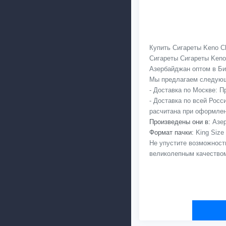
Купить Сигареты Keno Cl
Сигареты Сигареты Keno
Азербайджан оптом в Бир
Мы предлагаем следующ
- Доставка по Москве: 
- Доставка по всей Рос
расчитана при оформлен
Произведены они в:
Азер
Формат пачки:
King Size
Не упустите возможност
великолепным качеством