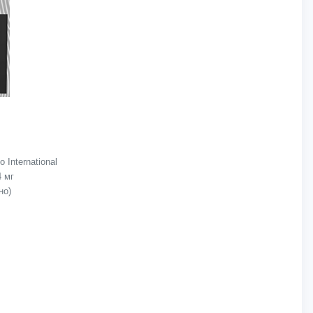
International
4 мг
но)