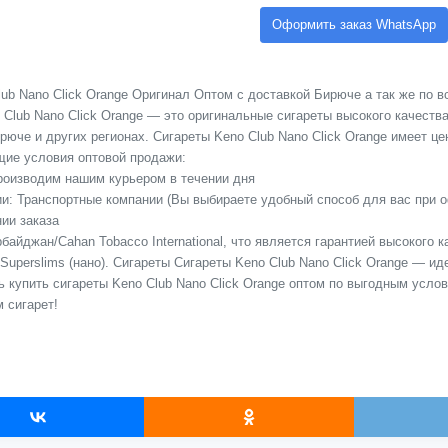
Оформить заказ WhatsApp
ub Nano Click Orange Оригинал Оптом с доставкой Бирюче а так же по в
 Club Nano Click Orange — это оригинальные сигареты высокого качеств
юче и других регионах. Сигареты Keno Club Nano Click Orange имеет цену
ие условия оптовой продажи:
Производим нашим курьером в течении дня
сии: Транспортные компании (Вы выбираете удобный способ для вас при 
ии заказа
байджан/Cahan Tobacco International, что является гарантией высокого 
 Superslims (нано). Сигареты Сигареты Keno Club Nano Click Orange — ид
ь купить сигареты Keno Club Nano Click Orange оптом по выгодным усло
 сигарет!