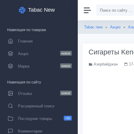
Tabac New
Tabac new
»
Акциз
»
Аз
Навигация по товарам
Главная
Сигареты Keno
Акциз
новое
Азербайджан
17
Марка
новое
Навигация по сайту
Отзывы
новое
Расширенный поиск
Последние товары
+50
Комментарии